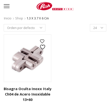
Inicio
Shop
1.3 X 3.7 X 6 Cm
Productos
per
page
Bisagra Oculta Inoxx Italy
Ch04 de Acero Inoxidable
13×60