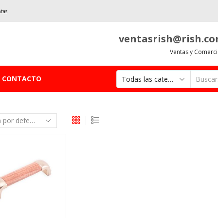
ntas
ventasrish@rish.c
Ventas y Comerci
CONTACTO