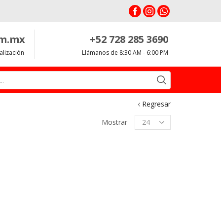
om.mx
+52 728 285 3690
alización
Llámanos de 8:30 AM - 6:00 PM
Search
input
Regresar
Productos
Mostrar
per
page