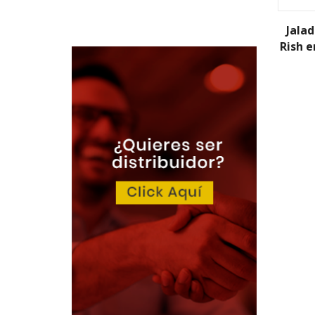
Jala
Rish e