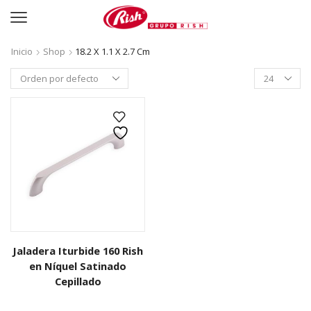
Inicio
Shop
18.2 X 1.1 X 2.7 Cm
Productos
per
page
Jaladera Iturbide 160 Rish
en Níquel Satinado
Cepillado