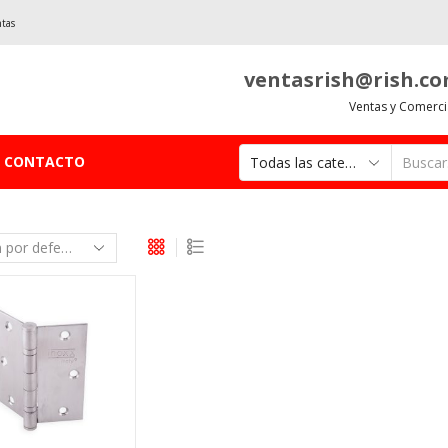
ntas
ventasrish@rish.c
Ventas y Comerci
CONTACTO