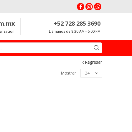
om.mx
+52 728 285 3690
alización
Llámanos de 8:30 AM - 6:00 PM
Search
input
Regresar
Productos
Mostrar
per
page