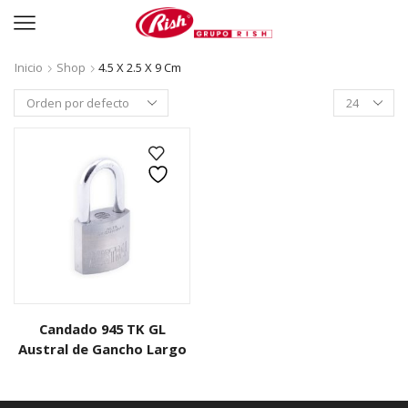
Inicio
Shop
4.5 X 2.5 X 9 Cm
Productos
per
page
Candado 945 TK GL
Austral de Gancho Largo