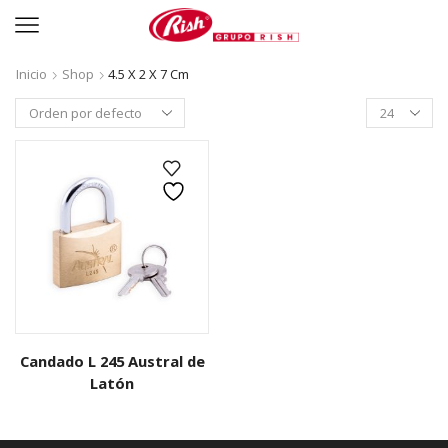
Inicio
Shop
4.5 X 2 X 7 Cm
Productos
per
page
Candado L 245 Austral de
Latón