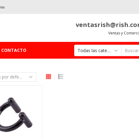
ntas
ventasrish@rish.c
Ventas y Comerci
CONTACTO