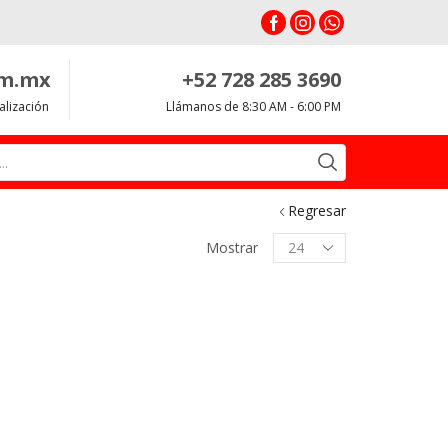
om.mx
+52 728 285 3690
alización
Llámanos de 8:30 AM - 6:00 PM
Search
input
Regresar
Productos
Mostrar
per
page