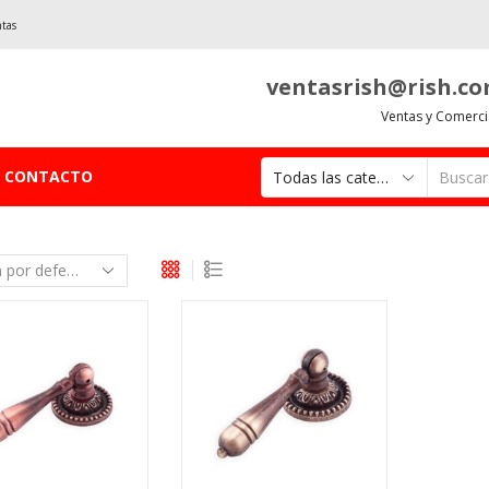
ntas
ventasrish@rish.c
Ventas y Comerci
CONTACTO