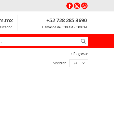
om.mx
+52 728 285 3690
alización
Llámanos de 8:30 AM - 6:00 PM
Search
input
Regresar
Productos
Mostrar
per
page