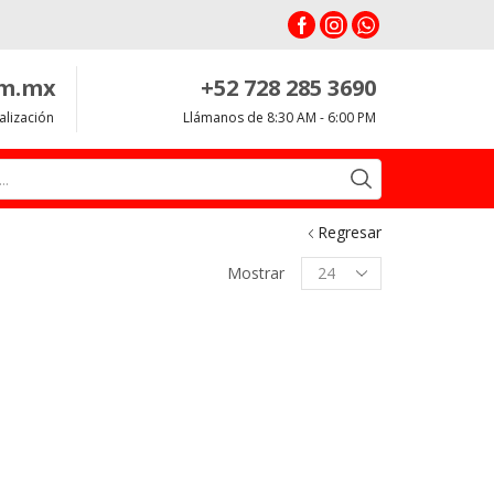
om.mx
+52 728 285 3690
alización
Llámanos de 8:30 AM - 6:00 PM
Search
input
Regresar
Productos
Mostrar
per
page