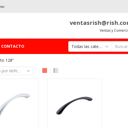
ntas
ventasrish@rish.c
Ventas y Comerci
CONTACTO
ito 128”