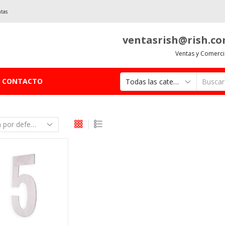
ntas
ventasrish@rish.c
Ventas y Comerci
CONTACTO