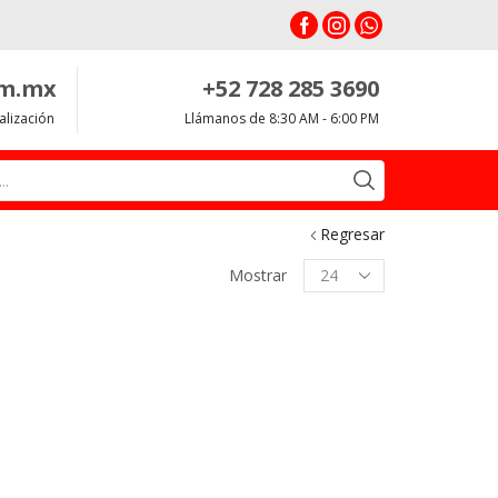
om.mx
+52 728 285 3690
alización
Llámanos de 8:30 AM - 6:00 PM
Search
input
Regresar
Productos
Mostrar
per
page