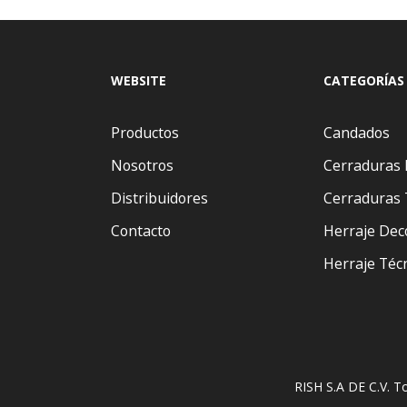
WEBSITE
CATEGORÍAS
Productos
Candados
Nosotros
Cerraduras 
Distribuidores
Cerraduras 
Contacto
Herraje Dec
Herraje Téc
RISH S.A DE C.V. T