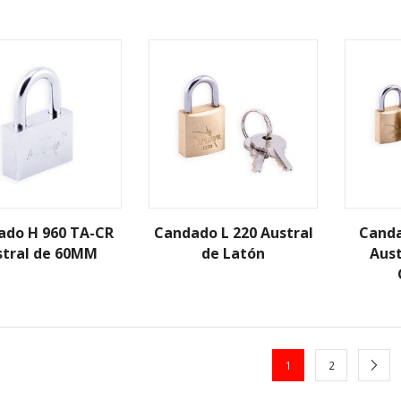
ado H 960 TA-CR
Candado L 220 Austral
Canda
stral de 60MM
de Latón
Aust
1
2