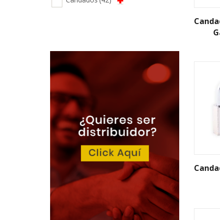
Candad
G
Candad