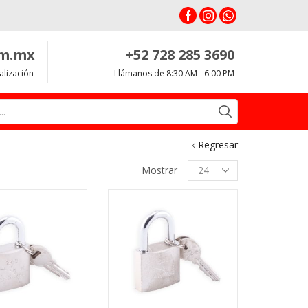
om.mx
+52 728 285 3690
alización
Llámanos de 8:30 AM - 6:00 PM
Search
input
Regresar
Productos
Mostrar
per
page