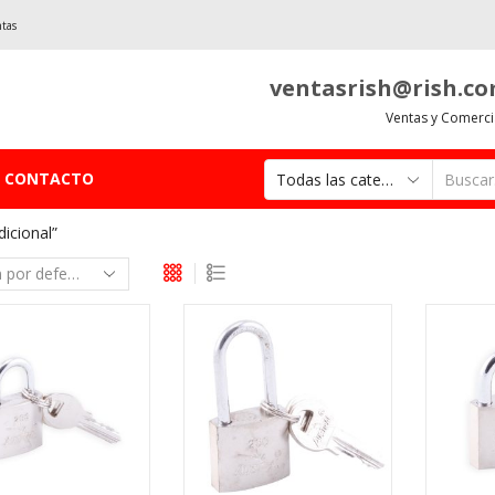
ntas
ventasrish@rish.c
Ventas y Comerci
CONTACTO
icional”