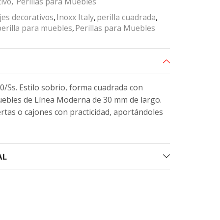
ivo
,
Perillas para Muebles
jes decorativos
,
Inoxx Italy
,
perilla cuadrada
,
perilla para muebles
,
Perillas para Muebles
 30/Ss. Estilo sobrio, forma cuadrada con
muebles de Línea Moderna de 30 mm de largo.
ertas o cajones con practicidad, aportándoles
AL