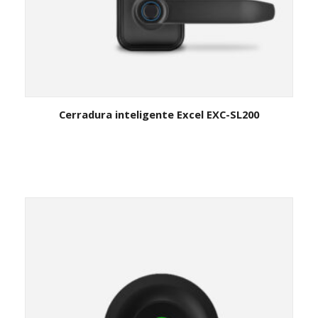
Cerradura inteligente Excel EXC-SL200