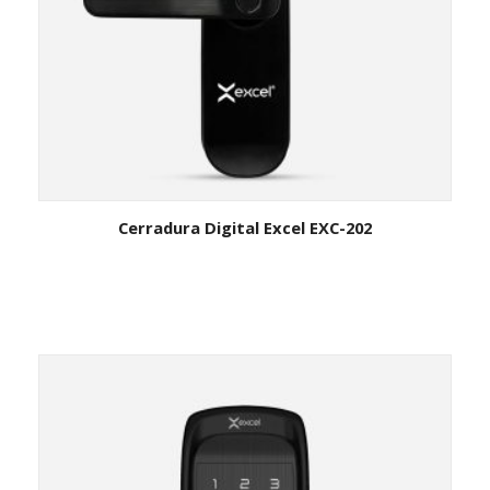
Cerradura Digital Excel EXC-202