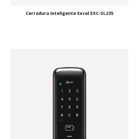
Cerradura inteligente Excel EXC-SL235