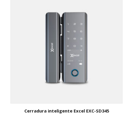
Cerradura inteligente Excel EXC-SD345