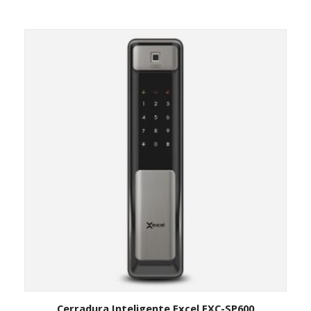
Cerradura Inteligente Excel EXC-SP600