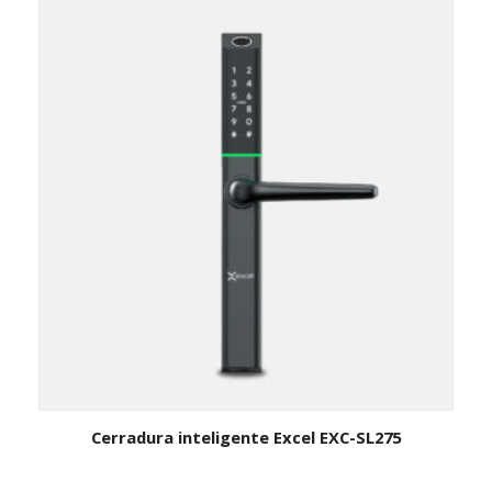
Cerradura inteligente Excel EXC-SL275