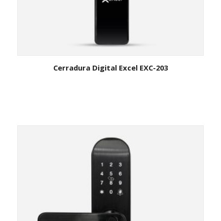
Cerradura Digital Excel EXC-203