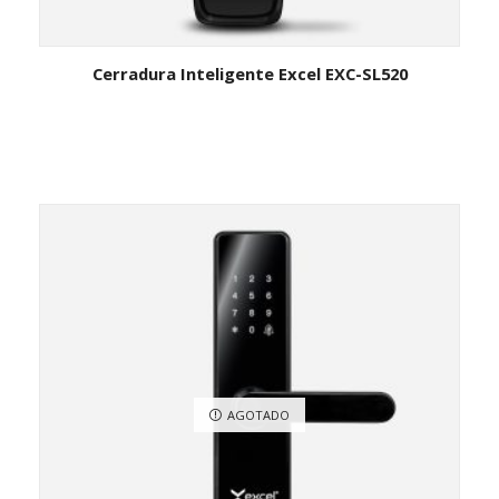
Cerradura Inteligente Excel EXC-SL520
AGOTADO