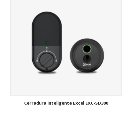
Cerradura inteligente Excel EXC-SD300