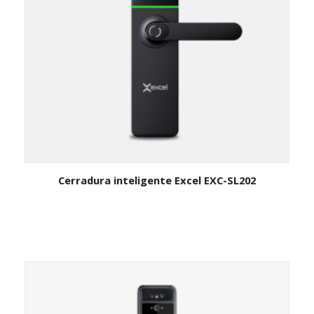
Cerradura inteligente Excel EXC-SL202