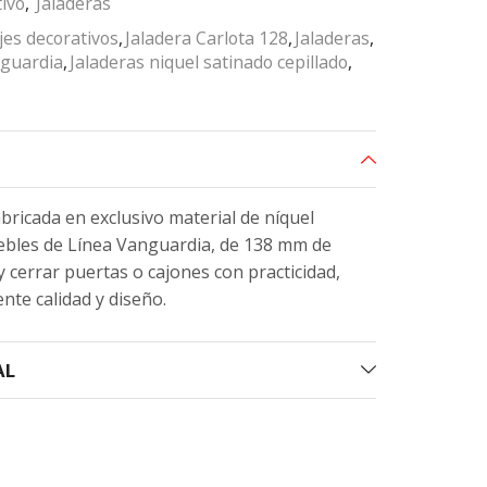
ivo
,
Jaladeras
jes decorativos
,
Jaladera Carlota 128
,
Jaladeras
,
nguardia
,
Jaladeras niquel satinado cepillado
,
abricada en exclusivo material de níquel
uebles de Línea Vanguardia, de 138 mm de
 y cerrar puertas o cajones con practicidad,
te calidad y diseño.
AL