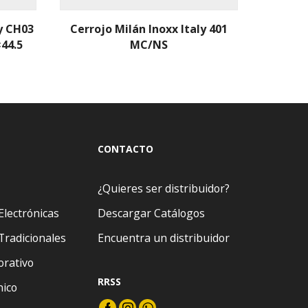
y CH03
Cerrojo Milán Inoxx Italy 401
Cerra
×44.5
MC/NS
In
CONTACTO
¿Quieres ser distribuidor?
Electrónicas
Descargar Catálogos
Tradicionales
Encuentra un distribuidor
orativo
RRSS
nico