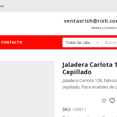
ntas
ventasrish@rish.c
Ventas y Comerci
CONTACTO
Jaladera Carlota 
Cepillado
Jaladera Carlota 128, fabric
cepillado. Para muebles de 
SKU:
120811