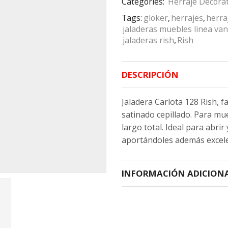
Categories:
Herraje Decorat
Tags:
gloker
,
herrajes
,
herra
jaladeras muebles linea va
jaladeras rish
,
Rish
DESCRIPCIÓN
Jaladera Carlota 128 Rish, f
satinado cepillado. Para m
largo total. Ideal para abrir
aportándoles además excelen
INFORMACIÓN ADICION